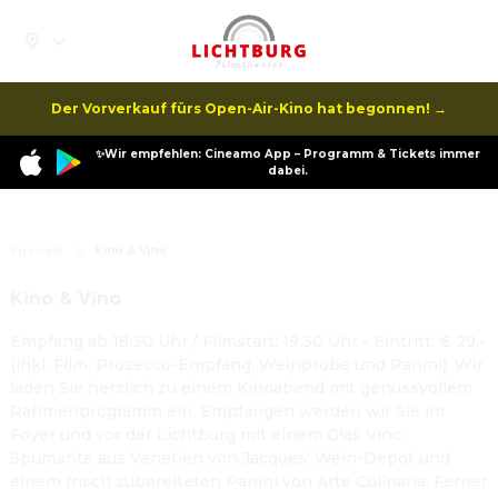
Der Vorverkauf fürs Open-Air-Kino hat begonnen! →
✨Wir empfehlen: Cineamo App – Programm & Tickets immer
dabei.
Specials
Kino & Vino
Kino & Vino
Empfang ab 18:30 Uhr / Filmstart: 19:30 Uhr - Eintritt: € 29,-
(inkl. Film, Prosecco-Empfang, Weinprobe und Panini). Wir
laden Sie herzlich zu einem Kinoabend mit genussvollem
Rahmenprogramm ein. Empfangen werden wir Sie im
Foyer und vor der Lichtburg mit einem Glas Vino
Spumante aus Venetien von Jacques‘ Wein-Depot und
einem frisch zubereiteten Panini von Arte Culinaria. Ferner