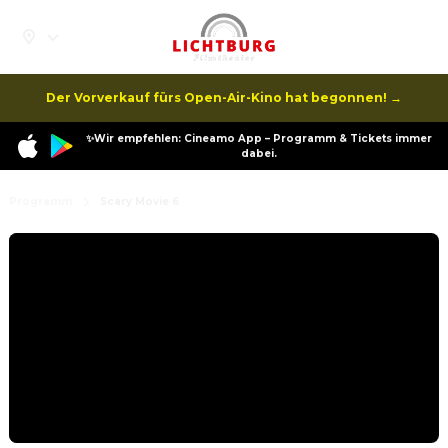
Der Vorverkauf fürs Open-Air-Kino hat begonnen! →
✨Wir empfehlen: Cineamo App – Programm & Tickets immer
dabei.
Programm
Scary Movie 6