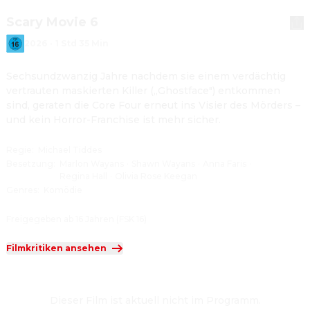
Scary Movie 6
2026
·
1 Std 35 Min
Sechsundzwanzig Jahre nachdem sie einem verdächtig 
vertrauten maskierten Killer („Ghostface") entkommen 
sind, geraten die Core Four erneut ins Visier des Mörders – 
und kein Horror-Franchise ist mehr sicher.
Regie
:
Michael Tiddes
Besetzung
:
Marlon Wayans
·
Shawn Wayans
·
Anna Faris
·
Regina Hall
·
Olivia Rose Keegan
Genres
:
Komödie
Freigegeben ab 16 Jahren (FSK 16)
Filmkritiken ansehen
Dieser Film ist aktuell nicht im Programm.